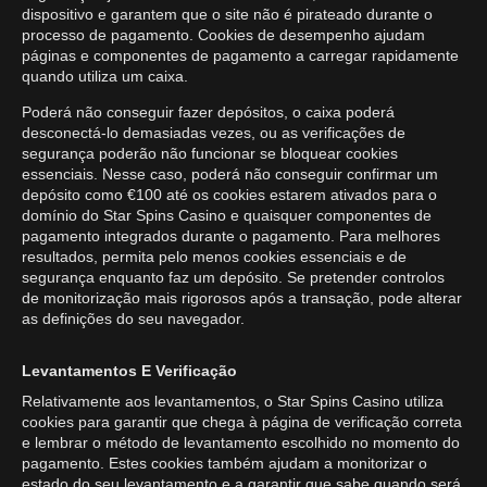
dispositivo e garantem que o site não é pirateado durante o
processo de pagamento. Cookies de desempenho ajudam
páginas e componentes de pagamento a carregar rapidamente
quando utiliza um caixa.
Poderá não conseguir fazer depósitos, o caixa poderá
desconectá-lo demasiadas vezes, ou as verificações de
segurança poderão não funcionar se bloquear cookies
essenciais. Nesse caso, poderá não conseguir confirmar um
depósito como €100 até os cookies estarem ativados para o
domínio do Star Spins Casino e quaisquer componentes de
pagamento integrados durante o pagamento. Para melhores
resultados, permita pelo menos cookies essenciais e de
segurança enquanto faz um depósito. Se pretender controlos
de monitorização mais rigorosos após a transação, pode alterar
as definições do seu navegador.
Levantamentos E Verificação
Relativamente aos levantamentos, o Star Spins Casino utiliza
cookies para garantir que chega à página de verificação correta
e lembrar o método de levantamento escolhido no momento do
pagamento. Estes cookies também ajudam a monitorizar o
estado do seu levantamento e a garantir que sabe quando será