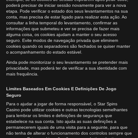
poderá precisar de iniciar sessão novamente para ver a nova
etapa. Pode verificar o estado dos seus levantamentos na sua
conta, mas precisa de estar ligado para realizar esta ação. Ao
consultar a linha temporal do levantamento, confirmar as
informações que submeteu e ver se precisa de fazer mais
alguma coisa, os cookies ajudam a manter o seu acesso
seguro. Evite modos de navegação privada que eliminem
cookies quando os separadores são fechados se quiser manter
o acompanhamento do estado estável.
Ainda pode monitorizar o seu levantamento se pretender mais
privacidade, mas poderá ter de verificar a sua identidade com
mais frequência.
Limites Baseados Em Cookies E Definições De Jogo
Seguro
Para o ajudar a jogar de forma responsável, o Star Spins
Casino pode utilizar cookies e outras tecnologias semelhantes
para lembrar os limites e definições de segurança que
estabelece na sua conta. Isto ajuda as suas definições a
permanecerem iguais de uma visita para a seguinte, para que
não tenha de alterar o funcionamento dos controlos sempre que