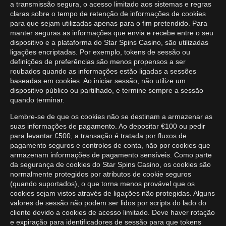
a transmissão segura, o acesso limitado aos sistemas e regras
claras sobre o tempo de retenção de informações de cookies
para que sejam utilizadas apenas para o fim pretendido. Para
manter seguras as informações que envia e recebe entre o seu
dispositivo e a plataforma do Star Spins Casino, são utilizadas
ligações encriptadas. Por exemplo, tokens de sessão ou
definições de preferências são menos propensos a ser
roubados quando as informações estão ligadas a sessões
baseadas em cookies. Ao iniciar sessão, não utilize um
dispositivo público ou partilhado, e termine sempre a sessão
quando terminar.
Lembre-se de que os cookies não se destinam a armazenar as
suas informações de pagamento. Ao depositar €100 ou pedir
para levantar €500, a transação é tratada por fluxos de
pagamento seguros e controlos de conta, não por cookies que
armazenam informações de pagamento sensíveis. Como parte
da segurança de cookies do Star Spins Casino, os cookies são
normalmente protegidos por atributos de cookie seguros
(quando suportados), o que torna menos provável que os
cookies sejam vistos através de ligações não protegidas. Alguns
valores de sessão não podem ser lidos por scripts do lado do
cliente devido a cookies de acesso limitado. Deve haver rotação
e expiração para identificadores de sessão para que tokens