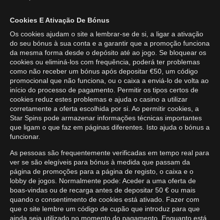
Cookies E Ativação De Bónus
Os cookies ajudam o site a lembrar-se de si, a ligar a ativação
do seu bónus à sua conta e a garantir que a promoção funciona
da mesma forma desde o depósito até ao jogo. Se bloquear os
cookies ou eliminá-los com frequência, poderá ter problemas
como não receber um bónus após depositar €50, um código
promocional que não funciona, ou o caixa a enviá-lo de volta ao
início do processo de pagamento. Permitir os tipos certos de
cookies reduz estes problemas e ajuda o casino a utilizar
corretamente a oferta escolhida por si. Ao permitir cookies, a
Star Spins pode armazenar informações técnicas importantes
que ligam o que faz em páginas diferentes. Isto ajuda o bónus a
funcionar.
As pessoas são frequentemente verificadas em tempo real para
ver se são elegíveis para bónus à medida que passam da
página de promoções para a página de registo, o caixa e o
lobby de jogos. Normalmente pode: Aceder a uma oferta de
boas-vindas ou de recarga antes de depositar 50 € ou mais
quando o consentimento de cookies está ativado. Fazer com
que o site lembre um código de cupão que introduz para que
ainda seja utilizado no momento do pagamento. Enquanto está