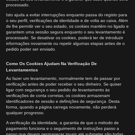
processado.
Isto ajuda a evitar interrupções enquanto passa do registo para
o seu perfil, verificações de identidade e de volta ao caixa. Além
de lhe permitir ver o seu estado, os cookies mantêm-no ligado e
garantem uma sessão segura enquanto o seu levantamento é
processado. Se desativar os cookies, poderá ter de introduzir
informações novamente ou repetir algumas etapas antes de o
pedido poder ser enviado.
Como Os Cookies Ajudam Na Verificação De
Levantamentos
Ao fazer um levantamento, normalmente tem de passar por
verificação antes de poder receber o seu dinheiro. Se quiser
ligar com segurança o seu pedido de levantamento às
verificações de conta corretas, os cookies armazenam
identificadores de sessão e definições de segurança. Desta
forma, quando a página carrega novamente, não perderá
qualquer progresso.
A verificação da identidade, a garantia de que o método de
pagamento funciona e o seguimento de instruções passo a
passo que devem permanecer iguais até submeter são todas