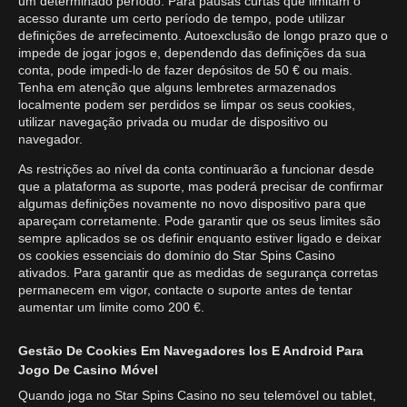
um determinado período. Para pausas curtas que limitam o
acesso durante um certo período de tempo, pode utilizar
definições de arrefecimento. Autoexclusão de longo prazo que o
impede de jogar jogos e, dependendo das definições da sua
conta, pode impedi-lo de fazer depósitos de 50 € ou mais.
Tenha em atenção que alguns lembretes armazenados
localmente podem ser perdidos se limpar os seus cookies,
utilizar navegação privada ou mudar de dispositivo ou
navegador.
As restrições ao nível da conta continuarão a funcionar desde
que a plataforma as suporte, mas poderá precisar de confirmar
algumas definições novamente no novo dispositivo para que
apareçam corretamente. Pode garantir que os seus limites são
sempre aplicados se os definir enquanto estiver ligado e deixar
os cookies essenciais do domínio do Star Spins Casino
ativados. Para garantir que as medidas de segurança corretas
permanecem em vigor, contacte o suporte antes de tentar
aumentar um limite como 200 €.
Gestão De Cookies Em Navegadores Ios E Android Para
Jogo De Casino Móvel
Quando joga no Star Spins Casino no seu telemóvel ou tablet,