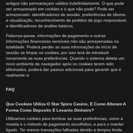
antigos não permaneçam válidos indefinidamente. O que pode
ser armazenado em cookies e o que não pode? Pode ser
armazenado: identificadores de sessão, preferências de idioma
e visualização, reconhecimento de pedidos de jogo responsável
e identificadores de análise básicos.
Palavras-passe, informações de pagamento e outras
informações financeiras sensíveis não são armazenadas na
totalidade. Poderá perder as suas informações de início de
sessão se limpar os cookies, por isso terá de introduzir
novamente as suas preferências. Quando o sistema deteta um
novo ambiente de navegador após os cookies terem sido
eliminados, poderá dar passos adicionais para garantir que é
realmente si.
FAQ
Que Cookies Utiliza O Star Spins Casino, E Como Alteram A
Forma Como Deposito E Levanto Dinheiro?
Utilizamos cookies para lembrar as suas preferências, como a
moeda e o método de pagamento escolhidos, e para o manter
ligado. Ter menos transações falhadas devido a tempos limite