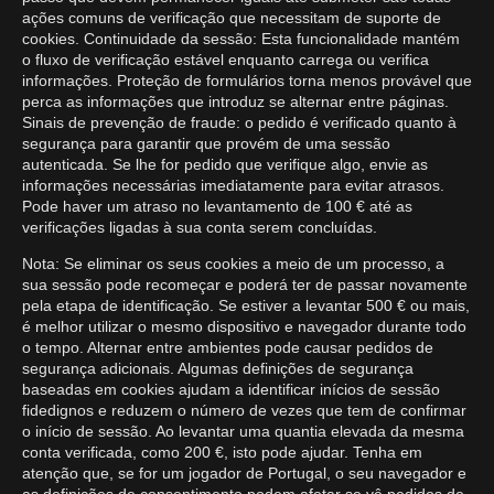
ações comuns de verificação que necessitam de suporte de
cookies. Continuidade da sessão: Esta funcionalidade mantém
o fluxo de verificação estável enquanto carrega ou verifica
informações. Proteção de formulários torna menos provável que
perca as informações que introduz se alternar entre páginas.
Sinais de prevenção de fraude: o pedido é verificado quanto à
segurança para garantir que provém de uma sessão
autenticada. Se lhe for pedido que verifique algo, envie as
informações necessárias imediatamente para evitar atrasos.
Pode haver um atraso no levantamento de 100 € até as
verificações ligadas à sua conta serem concluídas.
Nota: Se eliminar os seus cookies a meio de um processo, a
sua sessão pode recomeçar e poderá ter de passar novamente
pela etapa de identificação. Se estiver a levantar 500 € ou mais,
é melhor utilizar o mesmo dispositivo e navegador durante todo
o tempo. Alternar entre ambientes pode causar pedidos de
segurança adicionais. Algumas definições de segurança
baseadas em cookies ajudam a identificar inícios de sessão
fidedignos e reduzem o número de vezes que tem de confirmar
o início de sessão. Ao levantar uma quantia elevada da mesma
conta verificada, como 200 €, isto pode ajudar. Tenha em
atenção que, se for um jogador de Portugal, o seu navegador e
as definições de consentimento podem afetar se vê pedidos de