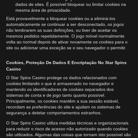
dados de sites. É possível bloquear ou limitar cookies na
mesma área de privacidade.
Está provavelmente a bloquear cookies ou a eliminá-los
automaticamente se continuar a ser desconectado, os jogos
não lembrarem as suas definições, ou tiver de aceitar os
mesmos pedidos repetidamente. O jogo móvel normalmente
volta ao normal depois de ativar novamente os cookies para o
site ou adicionar uma exceção se o seu navegador o permitir.
Cookies, Proteção De Dados E Encriptação No Star Spins
Casino
O Star Spins Casino protege os dados relacionados com
cookies limitando o que é armazenado no navegador e
mantendo os identificadores de cookies separados dos
sistemas de conta e de jogo tanto quanto possível.
Principalmente, os cookies mantêm a sua sessão estável,
recordam as preferências do site e ajudam os sistemas de
segurança a detetar comportamentos estranhos.
O Star Spins Casino utiliza medidas técnicas e organizacionais
para reduzir o risco de acesso não autorizado quando cookies
são utilizados. Algumas das coisas que tornam isto possível são