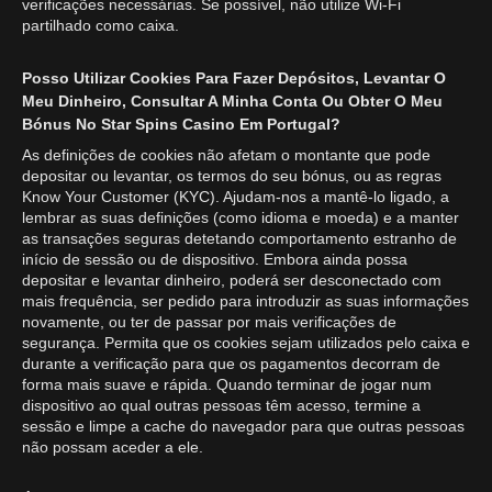
verificações necessárias. Se possível, não utilize Wi-Fi
partilhado como caixa.
Posso Utilizar Cookies Para Fazer Depósitos, Levantar O
Meu Dinheiro, Consultar A Minha Conta Ou Obter O Meu
Bónus No Star Spins Casino Em Portugal?
As definições de cookies não afetam o montante que pode
depositar ou levantar, os termos do seu bónus, ou as regras
Know Your Customer (KYC). Ajudam-nos a mantê-lo ligado, a
lembrar as suas definições (como idioma e moeda) e a manter
as transações seguras detetando comportamento estranho de
início de sessão ou de dispositivo. Embora ainda possa
depositar e levantar dinheiro, poderá ser desconectado com
mais frequência, ser pedido para introduzir as suas informações
novamente, ou ter de passar por mais verificações de
segurança. Permita que os cookies sejam utilizados pelo caixa e
durante a verificação para que os pagamentos decorram de
forma mais suave e rápida. Quando terminar de jogar num
dispositivo ao qual outras pessoas têm acesso, termine a
sessão e limpe a cache do navegador para que outras pessoas
não possam aceder a ele.