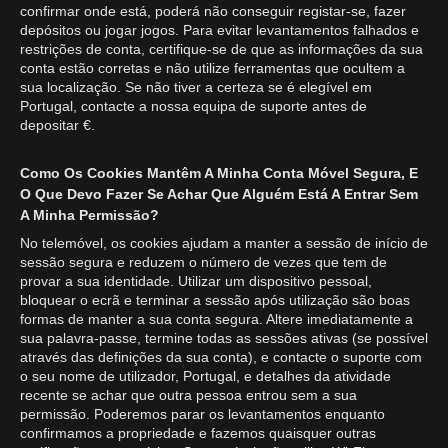
confirmar onde está, poderá não conseguir registar-se, fazer
depósitos ou jogar jogos. Para evitar levantamentos falhados e
restrições de conta, certifique-se de que as informações da sua
conta estão corretas e não utilize ferramentas que ocultem a
sua localização. Se não tiver a certeza se é elegível em
Portugal, contacte a nossa equipa de suporte antes de
depositar €.
Como Os Cookies Mantêm A Minha Conta Móvel Segura, E
O Que Devo Fazer Se Achar Que Alguém Está A Entrar Sem
A Minha Permissão?
No telemóvel, os cookies ajudam a manter a sessão de início de
sessão segura e reduzem o número de vezes que tem de
provar a sua identidade. Utilizar um dispositivo pessoal,
bloquear o ecrã e terminar a sessão após utilização são boas
formas de manter a sua conta segura. Altere imediatamente a
sua palavra-passe, termine todas as sessões ativas (se possível
através das definições da sua conta), e contacte o suporte com
o seu nome de utilizador, Portugal, e detalhes da atividade
recente se achar que outra pessoa entrou sem a sua
permissão. Poderemos parar os levantamentos enquanto
confirmamos a propriedade e fazemos quaisquer outras