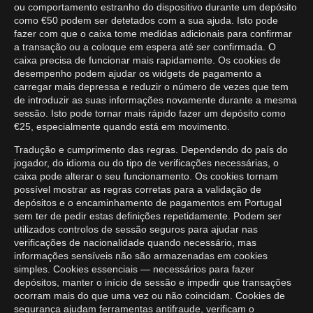
ou comportamento estranho do dispositivo durante um depósito
como €50 podem ser detetados com a sua ajuda. Isto pode
fazer com que o caixa tome medidas adicionais para confirmar
a transação ou a coloque em espera até ser confirmada. O
caixa precisa de funcionar mais rapidamente. Os cookies de
desempenho podem ajudar os widgets de pagamento a
carregar mais depressa e reduzir o número de vezes que tem
de introduzir as suas informações novamente durante a mesma
sessão. Isto pode tornar mais rápido fazer um depósito como
€25, especialmente quando está em movimento.
Tradução e cumprimento das regras. Dependendo do país do
jogador, do idioma ou do tipo de verificações necessárias, o
caixa pode alterar o seu funcionamento. Os cookies tornam
possível mostrar as regras corretas para a validação de
depósitos e o encaminhamento de pagamentos em Portugal
sem ter de pedir estas definições repetidamente. Podem ser
utilizados controlos de sessão seguros para ajudar nas
verificações de nacionalidade quando necessário, mas
informações sensíveis não são armazenadas em cookies
simples. Cookies essenciais — necessários para fazer
depósitos, manter o início de sessão e impedir que transações
ocorram mais do que uma vez ou não coincidam. Cookies de
segurança ajudam ferramentas antifraude, verificam o